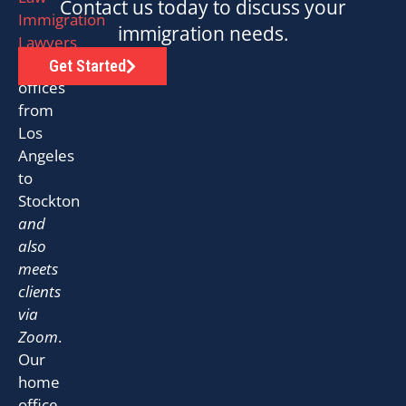
Contact us today to discuss your
Immigration
immigration needs.
Lawyers
has
Get Started
offices
from
Los
Angeles
to
Stockton
and
also
meets
clients
via
Zoom
.
Our
home
office