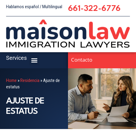
Hablamos español / Multilingual
661-322-6776
Services
Contacto
Home
»
Residencia
»
Ajuste de
estatus
AJUSTE DE
ESTATUS