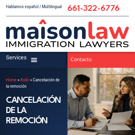
Hablamos español / Multilingual
661-322-6776
Services
Contacto
Home
»
Asilo
»
Cancelación de
la remoción
CANCELACIÓN
DE LA
REMOCIÓN