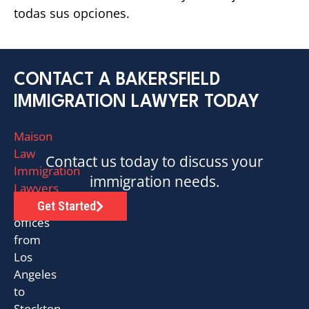
todas sus opciones.
CONTACT A BAKERSFIELD
IMMIGRATION LAWYER TODAY
Maison
Law
Contact us today to discuss your
Immigration
immigration needs.
Lawyers
has
Get Started
offices
from
Los
Angeles
to
Stockton